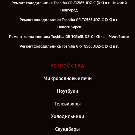
Ремонт холодильника Toshiba GR-TG565UDZ-C (XK) в г. Нижний
Новгород
Ремонт холодильника Toshiba GR-TG565UDZ-C (XK) в г.
Новосибирск
Ремонт холодильника Toshiba GR-TG565UDZ-C (XK) в г. Челябинск
Ремонт холодильника Toshiba GR-TG565UDZ-C (XK) в г.
Екатеринбург
Ремонт холодильника Toshiba GR-TG565UDZ-C (XK) в г. Казань
УСТРОЙСТВА
Ремонт холодильника Toshiba GR-TG565UDZ-C (XK) в г. Саратов
Микроволновые печи
Ремонт холодильника Toshiba GR-TG565UDZ-C (XK) в г. Самара
Ноутбуки
Ремонт холодильника Toshiba GR-TG565UDZ-C (XK) в г. Киров
Ремонт холодильника Toshiba GR-TG565UDZ-C (XK) в г. Москва
Телевизоры
Ремонт холодильника Toshiba GR-TG565UDZ-C (XK) в г. Санкт-
Холодильники
Петербург
Саундбары