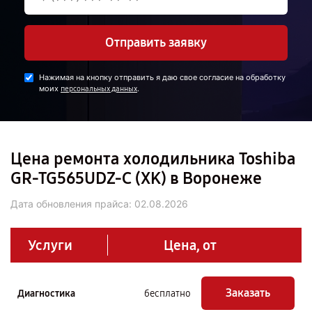
Отправить заявку
Нажимая на кнопку отправить я даю свое согласие на обработку
моих
.
персональных данных
Цена ремонта холодильника Toshiba
GR-TG565UDZ-C (XK) в Воронеже
Дата обновления прайса:
02.08.2026
Услуги
Цена, от
Заказать
Диагностика
бесплатно