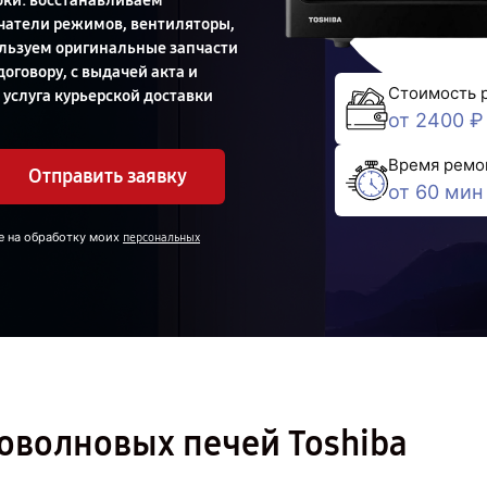
оки: восстанавливаем
чатели режимов, вентиляторы,
ользуем оригинальные запчасти
оговору, с выдачей акта и
Стоимость 
 услуга курьерской доставки
от 2400 ₽
Время ремо
Отправить заявку
от 60 мин
е на обработку моих
персональных
оволновых печей Toshiba