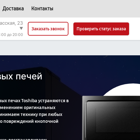
Доставка
Контакты
асская, 23
▼
Проверить статус заказа
Заказать звонок
:00 до 20:00
вых печей
ых печах Toshiba устраняются в
рименением оригинальных
ринимаем технику при любых
до повреждений кнопочной