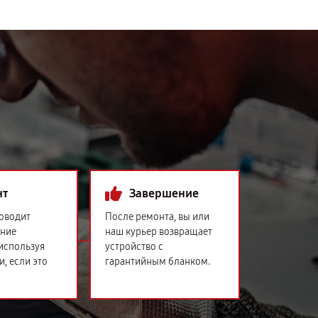
нт
Завершение
оводит
После ремонта, вы или
ение
наш курьер возвращает
 используя
устройство с
и, если это
гарантийным бланком.