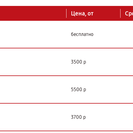
Цена, от
Ср
бесплатно
3500 р
5500 р
3700 р