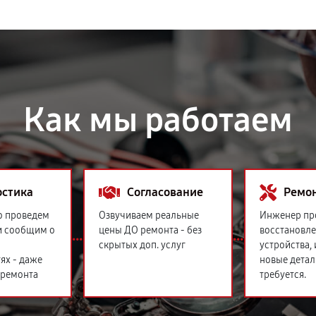
Как мы работаем
остика
Согласование
Ремо
о проведем
Озвучиваем реальные
Инженер пр
и сообщим о
цены ДО ремонта - без
восстановл
скрытых доп. услуг
устройства,
ях - даже
новые детал
 ремонта
требуется.